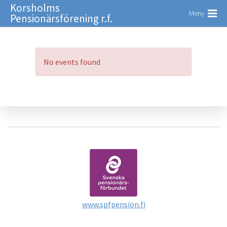
Korsholms
Meny
Pensionärsförening r.f.
No events found
www.spfpension.fi