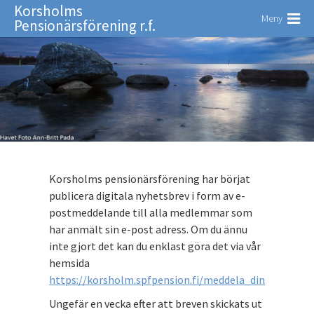
Korsholms
Meny
Pensionärsförening r.f.
Korsholms pensionärsförening har börjat
publicera digitala nyhetsbrev i form av e-
postmeddelande till alla medlemmar som
har anmält sin e-post adress. Om du ännu
inte gjort det kan du enklast göra det via vår
hemsida
https://korsholm.spfpension.fi/meddela_din_e_post
Ungefär en vecka efter att breven skickats ut