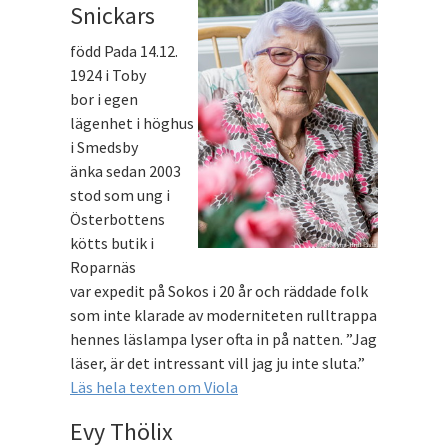
Snickars
född Pada 14.12.
1924 i Toby
bor i egen
lägenhet i höghus
i Smedsby
änka sedan 2003
stod som ung i
Österbottens
kötts butik i
Roparnäs
var expedit på Sokos i 20 år och räddade folk
som inte klarade av moderniteten rulltrappa
hennes läslampa lyser ofta in på natten. ”Jag
läser, är det intressant vill jag ju inte sluta.”
Läs hela texten om Viola
Evy Thölix