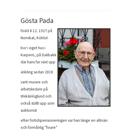
Gösta Pada
född 8.12. 1927 på
Norrskat, Köklot
bor i eget hus i
Karperö, på Dalibakk
där hans far växt upp
änkling sedan 2018
varit murare och
arbetsledare på
Wiik&Höglund och
också ställt upp som
auktionist
efter förtidspensioneringen var han länge en allmän
och förmånlig ”fixare”