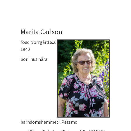
Marita Carlson
född Norrgård 6.2.
1940
bor i hus nära
barndomshemmet i Petsmo