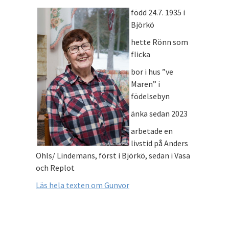
född 24.7. 1935 i
Björkö
hette Rönn som
flicka
bor i hus ”ve
Maren” i
födelsebyn
änka sedan 2023
arbetade en
livstid på Anders
Ohls/ Lindemans, först i Björkö, sedan i Vasa
och Replot
Läs hela texten om Gunvor