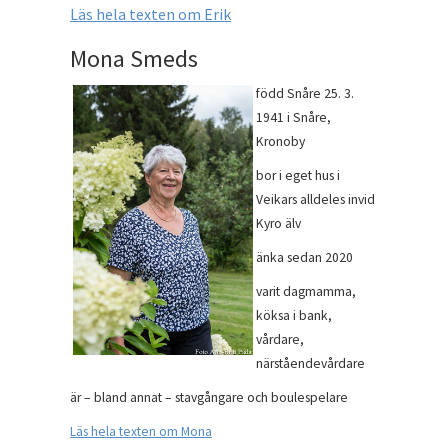
Läs hela texten om Erik
Mona Smeds
född Snåre 25. 3.
1941 i Snåre,
Kronoby
bor i eget hus i
Veikars alldeles invid
Kyro älv
änka sedan 2020
varit dagmamma,
köksa i bank,
vårdare,
närståendevårdare
är – bland annat – stavgångare och boulespelare
Läs hela texten om Mona