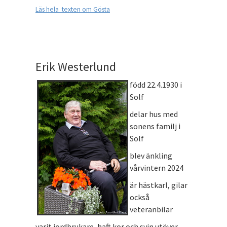
Läs hela texten om Gösta
Erik Westerlund
född 22.4.1930 i
Solf
delar hus med
sonens familj i
Solf
blev änkling
vårvintern 2024
är hästkarl, gilar
också
veteranbilar
varit jordbrukare, haft kor och svin utöver