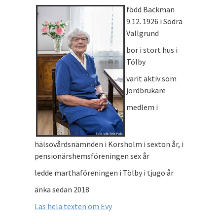
född Backman
9.12. 1926 i Södra
Vallgrund
bor i stort hus i
Tölby
varit aktiv som
jordbrukare
medlem i
hälsovårdsnämnden i Korsholm i sexton år, i
pensionärshemsföreningen sex år
ledde marthaföreningen i Tölby i tjugo år
änka sedan 2018
Läs hela texten om Evy