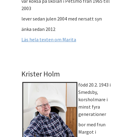
var köksa på skolan i Petsmo från 1965 till
2003
lever sedan julen 2004 med nersatt syn
änka sedan 2012
Läs hela texten om Marita
Krister Holm
född 20.2. 1943 i
Smedsby,
korsholmare i
minst fyra
generationer
bor med frun
Margot i