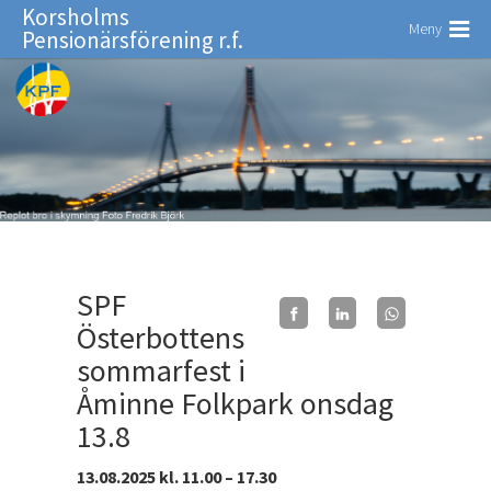
Korsholms
Meny
Pensionärsförening r.f.
SPF
Österbottens
sommarfest i
Åminne Folkpark onsdag
13.8
13.08.2025 kl. 11.00 – 17.30